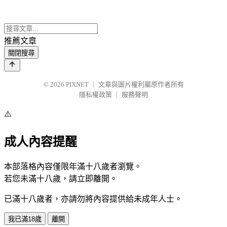
推薦文章
關閉搜尋
© 2026
PIXNET
｜
文章與圖片權利屬原作者所有
隱私權政策
｜
服務聲明
⚠️
成人內容提醒
本部落格內容僅限年滿十八歲者瀏覽。
若您未滿十八歲，請立即離開。
已滿十八歲者，亦請勿將內容提供給未成年人士。
我已滿18歲
離開